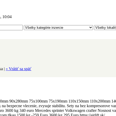
, 10:04
Upraviť
ka |
« Vrátiť sa späť
20mm 90x280mm 75x100mm 75x190mm 110x150mm 110x200mm 140x
 na bezpecne vlecenie, zvysuje stabilitu. Sety na bez kompresorove va
o 3600 kg 340 euro Mercedes sprinter Volkswagen crafter Nosnost v
om tlkau 1500 kg -259 Euro 3600 kg 295 Euro https://airlift.sk/