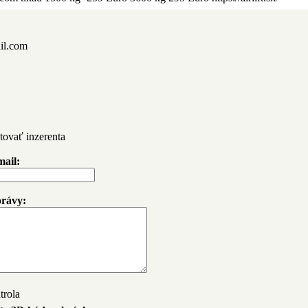
il.com
tovať inzerenta
mail:
právy: