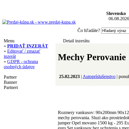
Slovensko
06.08.2026
Čo hľadáte?
Menu
Detail inzerátu
»
PRIDAŤ INZERÁT
»
Editovať / zmazať
Mechy Perovanie
inzerát
»
GDPR - ochrana
osobných údajov
25.02.2023
|
Autopríslušenstvo
| ponu
Partner
Banner
Partneri
Rozmery vankusov: 90x200mm 90x1
mechy perovania. Sluzi ako prostriedok
jumper Opel movano 1500 kg - 295 Eur
euro Set vankusov bez uchytenia s merc