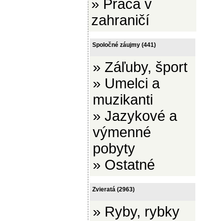
»
Práca v
zahraničí
Spoločné záujmy
(441)
»
Záľuby, šport
»
Umelci a
muzikanti
»
Jazykové a
výmenné
pobyty
»
Ostatné
Zvieratá
(2963)
»
Ryby, rybky