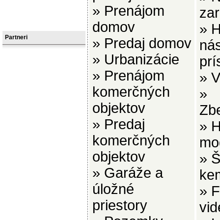
»
Prenájom
zar
domov
»
H
Partneri
»
Predaj domov
nás
»
Urbanizácie
prí
»
Prenájom
»
V
komerčných
»
objektov
Zbe
»
Predaj
»
H
komerčných
mo
objektov
»
Š
»
Garáže a
ke
úložné
»
F
priestory
vid