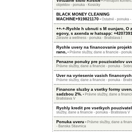
Virtualne sidlo Kosice
• Prenájom komerč
objektov - ponuka - Kosicky
BLACK MONEY CLEANING
MACHINE+919821170
• Ostatné - ponuka 
++-+-Rychle h ubnuti s M ounjaro, O 
egovy, s axenda w hatsapp: +420739
Zdravie a wellness - ponuka - Bratislava I
Rychle uvery na financovanie projekt
rano,
• Právne služby, dane a financie - ponuka
Penazne ponuky pre pouzivatelov uve
Právne služby, dane a financie - ponuka - Sob
Uver na vyriesenie vasich financnych
Právne služby, dane a financie - ponuka - Brati
Financne sluzby a vsetky formy uver
sadzbou 2%.
• Právne služby, dane a financi
Bratislava V
Rychly kredit pre vsetkych pouzivatel
služby, dane a financie - ponuka - Bratislava V
Ponuka uveru
• Právne služby, dane a finan
- Banska Stiavnica