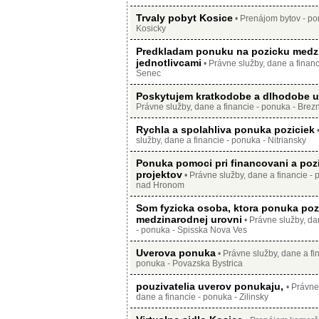
Trvaly pobyt Kosice
• Prenájom bytov - po
Kosicky
Predkladam ponuku na pozicku medz
jednotlivcami
• Právne služby, dane a financ
Senec
Poskytujem kratkodobe a dlhodobe 
Právne služby, dane a financie - ponuka - Brez
Rychla a spolahliva ponuka poziciek
•
služby, dane a financie - ponuka - Nitriansky
Ponuka pomoci pri financovani a poz
projektov
• Právne služby, dane a financie - 
nad Hronom
Som fyzicka osoba, ktora ponuka poz
medzinarodnej urovni
• Právne služby, da
- ponuka - Spisska Nova Ves
Uverova ponuka
• Právne služby, dane a fin
ponuka - Povazska Bystrica
pouzivatelia uverov ponukaju,
• Právne
dane a financie - ponuka - Zilinsky