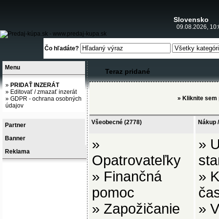
Slovensko
09.08.2026, 10:
Čo hľadáte?
Menu
Teraz pridané
»
PRIDAŤ INZERÁT
»
Editovať / zmazať inzerát
»
Kliknite sem
»
GDPR - ochrana osobných
údajov
Všeobecné
(2778)
Nákup /
Partner
Banner
»
»
U
Reklama
Opatrovateľky
sta
»
Finančná
»
K
pomoc
ča
»
Zapožičanie
»
V