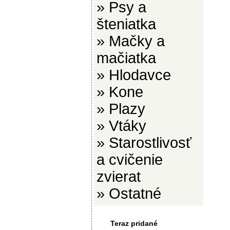
»
Psy a
šteniatka
»
Mačky a
mačiatka
»
Hlodavce
»
Kone
»
Plazy
»
Vtáky
»
Starostlivosť
a cvičenie
zvierat
»
Ostatné
Teraz pridané