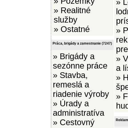
»
Pozemky
»
L
»
Realitné
lod
služby
prí
»
Ostatné
»
P
re
Práca, brigády a zamestnanie
(7247)
pr
»
Brigády a
»
V
sezónne práce
a l
»
Stavba,
»
H
remeslá a
šp
riadenie výroby
»
F
»
Úrady a
hu
administratíva
»
Cestovný
Reklam