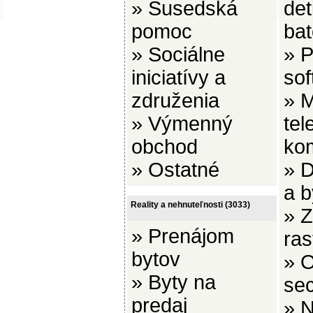
»
Susedská
det
pomoc
bat
»
Sociálne
»
P
iniciatívy a
sof
združenia
»
M
»
Výmenný
tel
obchod
ko
»
Ostatné
»
D
a b
Reality a nehnuteľnosti
(3033)
»
Z
»
Prenájom
ras
bytov
»
O
»
Byty na
se
predaj
»
N