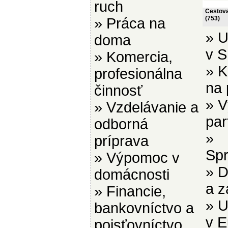
ruch
Cestova
(753)
»
Práca na
»
U
doma
v 
»
Komercia,
»
K
profesionálna
na 
činnosť
»
V
»
Vzdelávanie a
par
odborná
»
príprava
Spr
»
Výpomoc v
»
D
domácnosti
a z
»
Financie,
»
U
bankovníctvo a
v E
poisťovníctvo